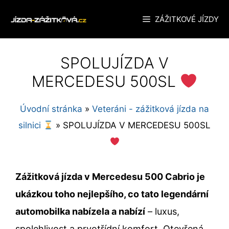
Přeskočit
ZÁŽITKOVÉ JÍZDY
na
obsah
SPOLUJÍZDA V
MERCEDESU 500SL
Úvodní stránka
»
Veteráni - zážitková jízda na
silnici
»
SPOLUJÍZDA V MERCEDESU 500SL
Zážitková jízda v Mercedesu 500 Cabrio je
ukázkou toho nejlepšího, co tato legendární
automobilka nabízela a nabízí
– luxus,
spolehlivost a prvotřídní komfort. Otevřená