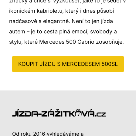
značky a chce si vyzkoušet, jaké to je sedět v
ikonickém kabrioletu, který i dnes působí
nadčasově a elegantně. Není to jen jízda
autem – je to cesta plná emocí, svobody a
stylu, které Mercedes 500 Cabrio zosobňuje.
KOUPIT JÍZDU S MERCEDESEM 500SL
Od roku 2016 vyhledáváme a