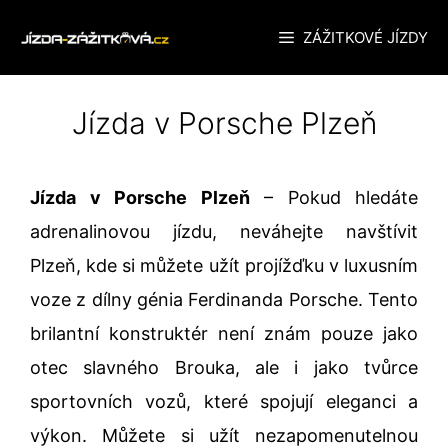
Přeskočit
ZÁŽITKOVÉ JÍZDY
na
obsah
Jízda v Porsche Plzeň
Jízda v Porsche Plzeň
– Pokud hledáte
adrenalinovou jízdu, neváhejte navštívit
Plzeň, kde si můžete užít projížďku v luxusním
voze z dílny génia Ferdinanda Porsche. Tento
brilantní konstruktér není znám pouze jako
otec slavného Brouka, ale i jako tvůrce
sportovních vozů, které spojují eleganci a
výkon. Můžete si užít nezapomenutelnou