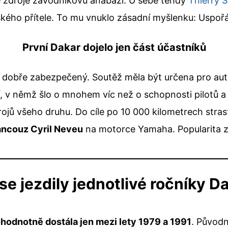
pné zdroje závodníkovu anabázi. U sebe tehdy
Thierry 
gského přítele. To mu vnuklo zásadní myšlenku: Uspoř
První Dakar dojelo jen část účastníků
dobře zabezpečený. Soutěž měla být určena pro auta a
í, v němž šlo o mnohem víc než o schopnosti pilotů 
strojů všeho druhu. Do cíle po 10 000 kilometrech stra
ancouz Cyril Neveu
na motorce Yamaha. Popularita z
se jezdily jednotlivé ročníky D
odnotně dostála jen mezi lety 1979 a 1991
. Původn