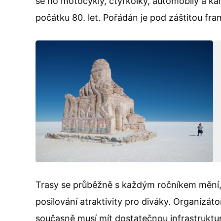
se ho motocykly, čtyřkolky, automobily a ka
počátku 80. let. Pořádán je pod záštitou fr
Trasy se průběžně s každým ročníkem mění, 
posilování atraktivity pro diváky. Organizát
současně musí mít dostatečnou infrastruktu