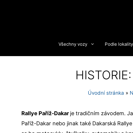
Přeskočit
na
obsah
Všechny vozy
Podle lokality
HISTORIE: 
Úvodní stránka
»
Rallye Paříž-Dakar
je tradičním závodem. Jak
Paříž-Dakar nebo jinak také Dakarská Rallye