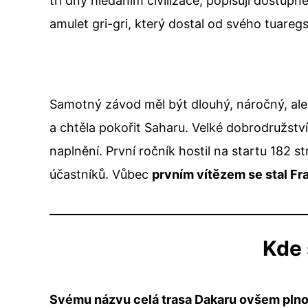
tři dny hledáním civilizace, popisují dostu
amulet gri-gri, který dostal od svého tuare
Samotný závod měl být dlouhý, náročný, ale 
a chtěla pokořit Saharu. Velké dobrodružstv
naplnění. První ročník hostil na startu 182 
účastníků. Vůbec
prvním vítězem se stal Fr
Kde 
Svému názvu celá trasa Dakaru ovšem plnoh