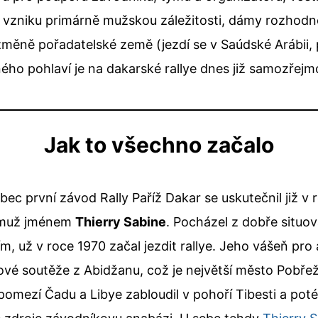
o vzniku primárně mužskou záležitosti, dámy rozhodn
změně pořadatelské země (jezdí se v Saúdské Arábii, 
žného pohlaví je na dakarské rallye dnes již samozřejmo
Jak to všechno začalo
Vůbec první závod Rally Paříž Dakar se uskutečnil již 
ál muž jménem
Thierry Sabine
. Pocházel z dobře situov
ím, už v roce 1970 začal jezdit rallye. Jeho vášeň pr
vé soutěže z Abidžanu, což je největší město Pobřež
pomezí Čadu a Libye zabloudil v pohoří Tibesti a poté, 