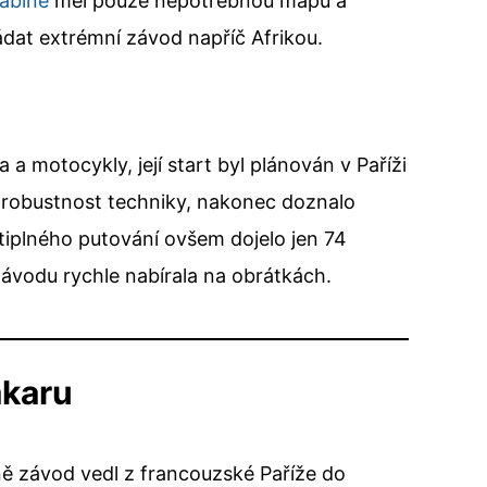
Sabine
měl pouze nepotřebnou mapu a
ádat extrémní závod napříč Afrikou.
 motocykly, její start byl plánován v Paříži
a robustnost techniky, nakonec doznalo
stiplného putování ovšem dojelo jen 74
ávodu rychle nabírala na obrátkách.
akaru
ě závod vedl z francouzské Paříže do