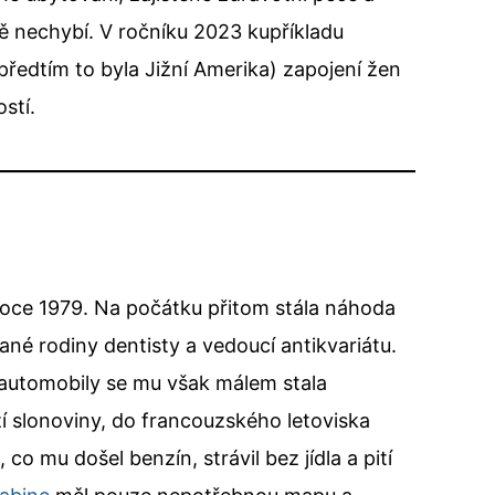
ě nechybí. V ročníku 2023 kupříkladu
předtím to byla Jižní Amerika) zapojení žen
stí.
v roce 1979. Na počátku přitom stála náhoda
ané rodiny dentisty a vedoucí antikvariátu.
o automobily se mu však málem stala
í slonoviny, do francouzského letoviska
co mu došel benzín, strávil bez jídla a pití