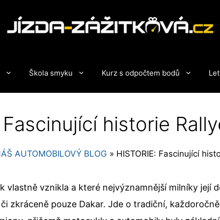
Škola smyku
Kurz s odpočtem bodů
Let
Fascinující historie Ral
NÁŠ AUTOMOBILOVÝ BLOG
»
HISTORIE: Fascinující hist
 vlastně vznikla a které nejvýznamnější milníky její
 či zkráceně pouze Dakar. Jde o tradiční, každoročn