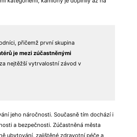
mi kategoriemi, kamiony je doplnily až na
vodníci, přičemž první skupina
térů je mezi zúčastněnými
za nejtěžší vytrvalostní závod v
ní jeho náročnosti. Současně tím dochází i
telnosti a bezpečnosti. Zúčastněná města
ě ubytování, zajištěné zdravotní péče a