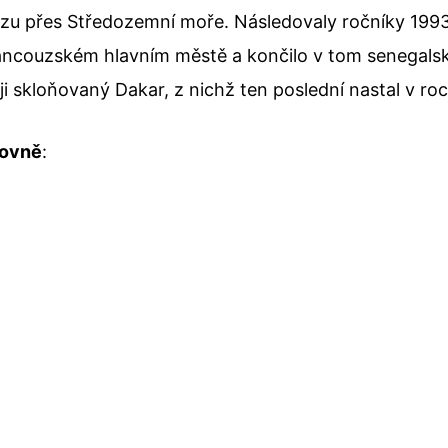
zu přes Středozemní moře. Následovaly ročníky 1993
ancouzském hlavním městě a končilo v tom senegalské
i skloňovaný Dakar, z nichž ten poslední nastal v roc
dovně
: