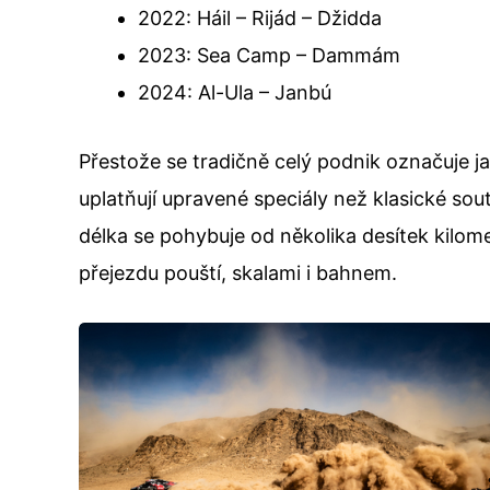
2022: Háil – Rijád – Džidda
2023: Sea Camp – Dammám
2024: Al-Ula – Janbú
Přestože se tradičně celý podnik označuje j
uplatňují upravené speciály než klasické sout
délka se pohybuje od několika desítek kilo
přejezdu pouští, skalami i bahnem.