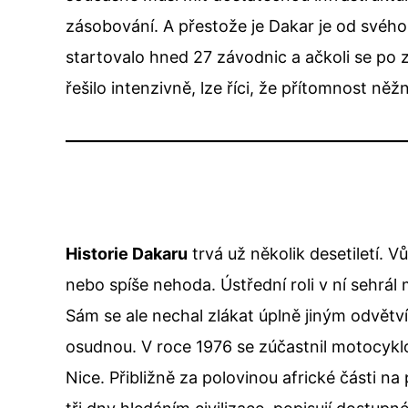
zásobování. A přestože je Dakar je od svéh
startovalo hned 27 závodnic a ačkoli se po 
řešilo intenzivně, lze říci, že přítomnost ně
Historie Dakaru
trvá už několik desetiletí. 
nebo spíše nehoda. Ústřední roli v ní sehr
Sám se ale nechal zlákat úplně jiným odvětv
osudnou. V roce 1976 se zúčastnil motocyklo
Nice. Přibližně za polovinou africké části na 