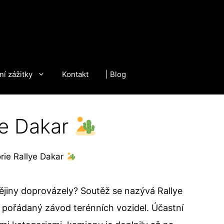
ní zážitky
Kontakt
| Blog
lye Dakar
orie Rallye Dakar
 dějiny doprovázely? Soutěž se nazývá Rallye
ě pořádaný závod terénních vozidel. Účastní