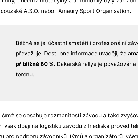
miony, přičemž motocykly a automobily byly základní
ancouzské A.S.O. neboli Amaury Sport Organisation.
Běžně se jej účastní amatéři i profesionální zá
převažuje. Dostupné informace uvádějí, že
ama
přibližně 80 %
. Dakarská rallye je považována 
terénu.
čímž se dosahuje rozmanitosti závodu a také zvyšová
oři však dbají na logistiku závodu z hlediska provedi
ru pro podporu závodníků, týmů a organizátorů, včetn