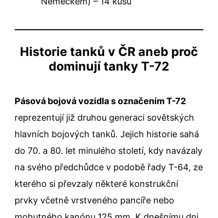
Německem) – 14 kusů
Historie tanků v ČR aneb proč
dominují tanky T-72
Pásová bojová vozidla s označením T-72
reprezentují již druhou generaci sovětských
hlavních bojových tanků. Jejich historie sahá
do 70. a 80. let minulého století, kdy navázaly
na svého předchůdce v podobě řady T-64, ze
kterého si převzaly některé konstrukční
prvky včetně vrstveného pancíře nebo
mohutného kanónu 125 mm. K dnešnímu dni