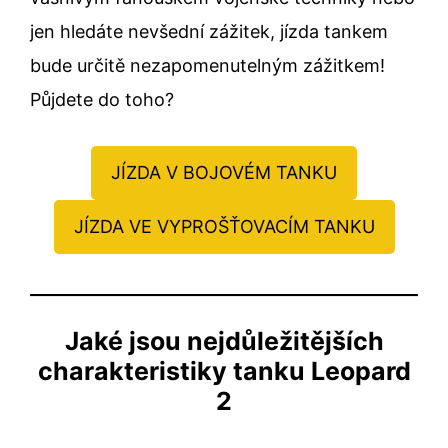
jen hledáte nevšední zážitek, jízda tankem
bude určitě nezapomenutelným zážitkem!
Půjdete do toho?
JÍZDA V BOJOVÉM TANKU
JÍZDA VE VYPROŠŤOVACÍM TANKU
Jaké jsou nejdůležitějších
charakteristiky tanku Leopard
2