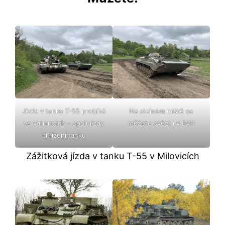
Jízda v tanku T-55 probíhá
Na stejném místě se
ve variantách – spolujízdy
můžete svézt i v BVP
či řízení tanku
Zážitková jízda v tanku T-55 v Milovicích