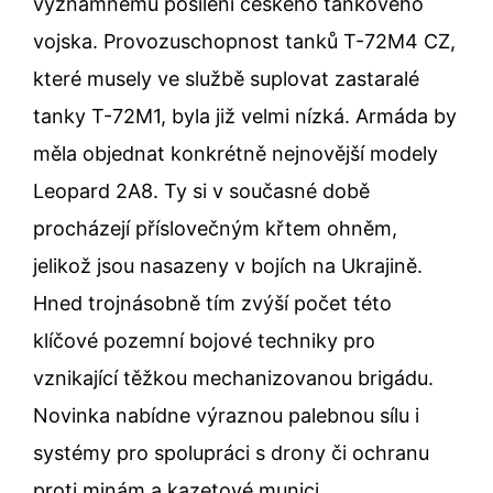
významnému posílení českého tankového
vojska. Provozuschopnost tanků T-72M4 CZ,
které musely ve službě suplovat zastaralé
tanky T-72M1, byla již velmi nízká. Armáda by
měla objednat konkrétně nejnovější modely
Leopard 2A8. Ty si v současné době
procházejí příslovečným křtem ohněm,
jelikož jsou nasazeny v bojích na Ukrajině.
Hned trojnásobně tím zvýší počet této
klíčové pozemní bojové techniky pro
vznikající těžkou mechanizovanou brigádu.
Novinka nabídne výraznou palebnou sílu i
systémy pro spolupráci s drony či ochranu
proti minám a kazetové munici.