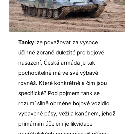
Tanky
lze považovat za vysoce
účinné zbraně důležité pro bojové
nasazení. Česká armáda je tak
pochopitelně má ve své výbavě
rovněž. Které konkrétně a čím jsou
specifické? Pod pojmem tank se
rozumí silně obrněné bojové vozidlo
vybavené pásy, věží a kanónem, jehož
primárním účelem je likvidace
nepřátelských pozemních sil přímou