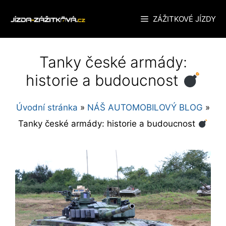
Přeskočit
ZÁŽITKOVÉ JÍZDY
na
obsah
Tanky české armády:
historie a budoucnost
Úvodní stránka
»
NÁŠ AUTOMOBILOVÝ BLOG
»
Tanky české armády: historie a budoucnost