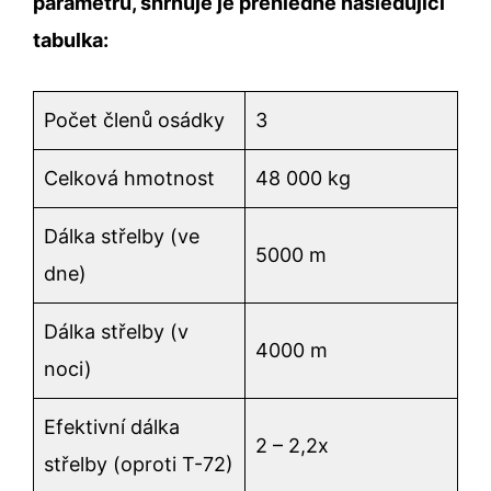
parametrů, shrnuje je přehledně následující
tabulka:
Počet členů osádky
3
Celková hmotnost
48 000 kg
Dálka střelby (ve
5000 m
dne)
Dálka střelby (v
4000 m
noci)
Efektivní dálka
2 – 2,2x
střelby (oproti T-72)