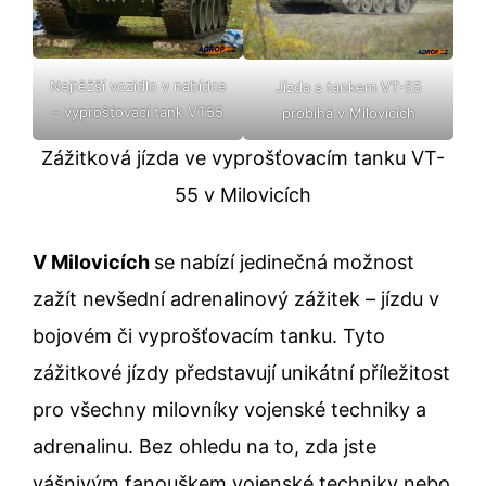
Nejtěžší vozidlo v nabídce
Jízda s tankem VT-55
– vyprošťovací tank VT55
probíhá v Milovicích
Zážitková jízda ve vyprošťovacím tanku VT-
55 v Milovicích
V Milovicích
se nabízí jedinečná možnost
zažít nevšední adrenalinový zážitek – jízdu v
bojovém či vyprošťovacím tanku. Tyto
zážitkové jízdy představují unikátní příležitost
pro všechny milovníky vojenské techniky a
adrenalinu. Bez ohledu na to, zda jste
vášnivým fanouškem vojenské techniky nebo