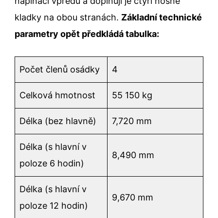
napínací vpředu a doplňují je čtyři nosné
kladky na obou stranách.
Základní technické
parametry opět předkládá tabulka:
Počet členů osádky
4
Celková hmotnost
55 150 kg
Délka (bez hlavně)
7,720 mm
Délka (s hlavní v
8,490 mm
poloze 6 hodin)
Délka (s hlavní v
9,670 mm
poloze 12 hodin)