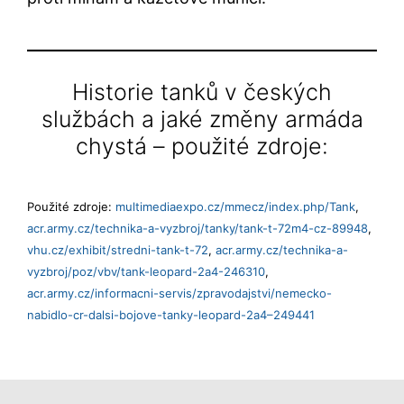
Historie tanků v českých
službách a jaké změny armáda
chystá – použité zdroje:
Použité zdroje:
multimediaexpo.cz/mmecz/index.php/Tank
,
acr.army.cz/technika-a-vyzbroj/tanky/tank-t-72m4-cz-89948
,
vhu.cz/exhibit/stredni-tank-t-72
,
acr.army.cz/technika-a-
vyzbroj/poz/vbv/tank-leopard-2a4-246310
,
acr.army.cz/informacni-servis/zpravodajstvi/nemecko-
nabidlo-cr-dalsi-bojove-tanky-leopard-2a4–249441