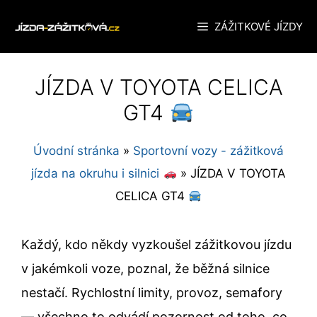
Přeskočit
ZÁŽITKOVÉ JÍZDY
na
obsah
JÍZDA V TOYOTA CELICA
GT4
Úvodní stránka
»
Sportovní vozy - zážitková
jízda na okruhu i silnici
»
JÍZDA V TOYOTA
CELICA GT4
Každý, kdo někdy vyzkoušel zážitkovou jízdu
v jakémkoli voze, poznal, že běžná silnice
nestačí. Rychlostní limity, provoz, semafory
— všechno to odvádí pozornost od toho, co