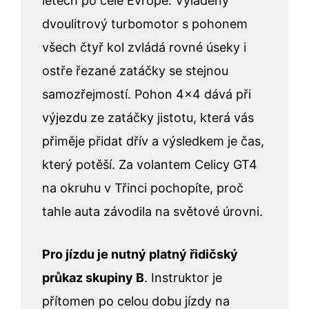
letech po celé Evropě. Vyladěný
dvoulitrový turbomotor s pohonem
všech čtyř kol zvládá rovné úseky i
ostře řezané zatáčky se stejnou
samozřejmostí. Pohon 4×4 dává při
výjezdu ze zatáčky jistotu, která vás
přiměje přidat dřív a výsledkem je čas,
který potěší. Za volantem Celicy GT4
na okruhu v Třinci pochopíte, proč
tahle auta závodila na světové úrovni.
Pro jízdu je nutný platný řidičský
průkaz skupiny B
. Instruktor je
přítomen po celou dobu jízdy na