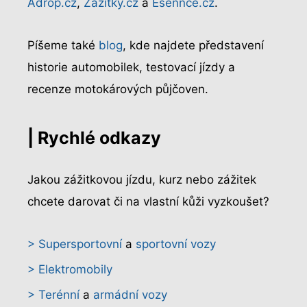
Adrop.cz
,
Zážitky.cz
a
Esennce.cz
.
Píšeme také
blog
, kde najdete představení
historie automobilek, testovací jízdy a
recenze motokárových půjčoven.
| Rychlé odkazy
Jakou zážitkovou jízdu, kurz nebo zážitek
chcete darovat či na vlastní kůži vyzkoušet?
> Supersportovní
a
sportovní vozy
> Elektromobily
> Terénní
a
armádní vozy