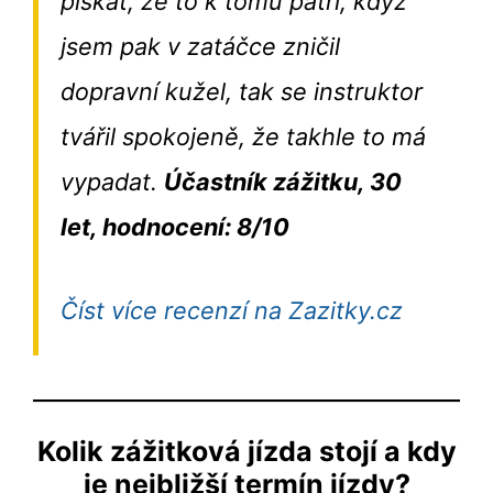
pískat, že to k tomu patří, když
jsem pak v zatáčce zničil
dopravní kužel, tak se instruktor
tvářil spokojeně, že takhle to má
vypadat.
Účastník zážitku, 30
let, hodnocení: 8/10
Číst více recenzí na Zazitky.cz
Kolik zážitková jízda stojí a kdy
je nejbližší termín jízdy?