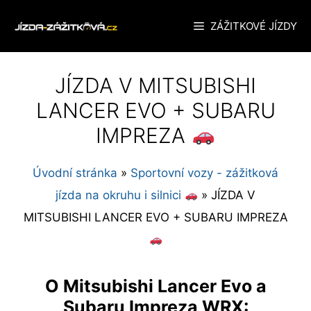
Přeskočit
ZÁŽITKOVÉ JÍZDY
na
obsah
JÍZDA V MITSUBISHI
LANCER EVO + SUBARU
IMPREZA
Úvodní stránka
»
Sportovní vozy - zážitková
jízda na okruhu i silnici
»
JÍZDA V
MITSUBISHI LANCER EVO + SUBARU IMPREZA
O Mitsubishi Lancer Evo a
Subaru Impreza WRX: