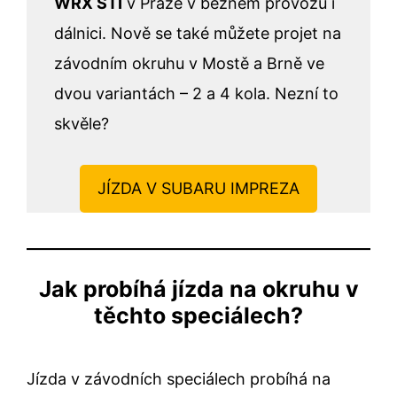
WRX STI
v Praze v běžném provozu i
dálnici. Nově se také můžete projet na
závodním okruhu v Mostě a Brně ve
dvou variantách – 2 a 4 kola. Nezní to
skvěle?
JÍZDA V SUBARU IMPREZA
Jak probíhá jízda na okruhu v
těchto speciálech?
Jízda v závodních speciálech probíhá na