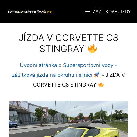
Přeskočit
ZÁŽITKOVÉ JÍZDY
na
obsah
JÍZDA V CORVETTE C8
STINGRAY
Úvodní stránka
»
Supersportovní vozy -
zážitková jízda na okruhu i silnici
»
JÍZDA V
CORVETTE C8 STINGRAY