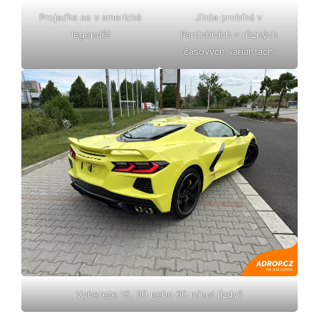
Projeďte se v americké
Jízda probíhá v
legendě!
Pardubicích v různých
časových variantách
Vyberete 15, 30 nebo 60 minut jízdy?