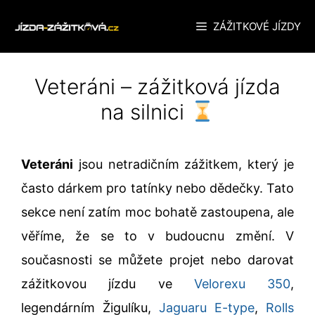
Přeskočit
ZÁŽITKOVÉ JÍZDY
na
obsah
Veteráni – zážitková jízda
na silnici
Veteráni
jsou netradičním zážitkem, který je
často dárkem pro tatínky nebo dědečky. Tato
sekce není zatím moc bohatě zastoupena, ale
věříme, že se to v budoucnu změní. V
současnosti se můžete projet nebo darovat
zážitkovou jízdu ve
Velorexu 350
,
legendárním Žigulíku,
Jaguaru E-type
,
Rolls