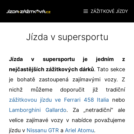
Přeskočit
ZÁŽITKOVÉ JÍZDY
na
obsah
Jízda v supersportu
Jízda v supersportu je jedním z
nejčastějších zážitkových dárků
. Tato sekce
je bohatě zastoupená zajímavými vozy. Z
nichž můžeme doporučit již tradiční
zážitkovou jízdu ve Ferrari 458 Italia
nebo
Lamborghini Gallardo
. Za „netradiční“ ale
velice zajímavé vozy v nabídce považujeme
jízdu v
Nissanu GTR
a
Ariel Atomu
.