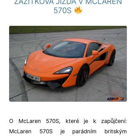
ZÁŽITKOVÁ JÍZDA V MCLAREN
570S
O McLaren 570S, které je k zapůjčení:
McLaren 570S je parádním britským