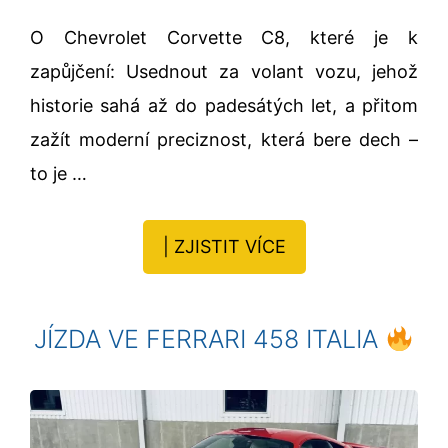
O Chevrolet Corvette C8, které je k
zapůjčení: Usednout za volant vozu, jehož
historie sahá až do padesátých let, a přitom
zažít moderní preciznost, která bere dech –
to je …
| ZJISTIT VÍCE
JÍZDA VE FERRARI 458 ITALIA